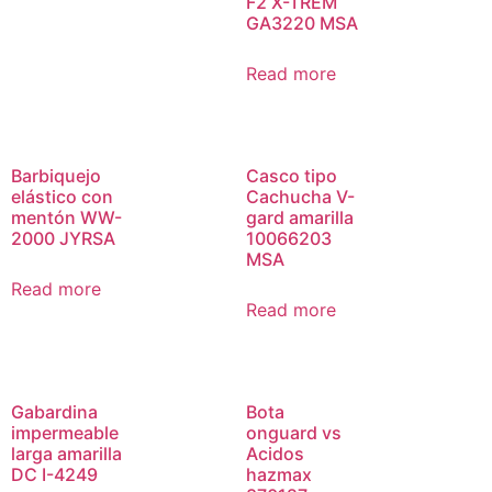
F2 X-TREM
GA3220 MSA
Read more
Barbiquejo
Casco tipo
elástico con
Cachucha V-
mentón WW-
gard amarilla
2000 JYRSA
10066203
MSA
Read more
Read more
Gabardina
Bota
impermeable
onguard vs
larga amarilla
Acidos
DC I-4249
hazmax