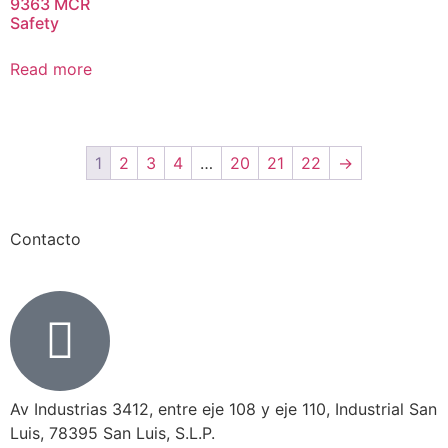
9363 MCR
Safety
Read more
1
2
3
4
…
20
21
22
→
Contacto
Av Industrias 3412, entre eje 108 y eje 110, Industrial San
Luis, 78395 San Luis, S.L.P.