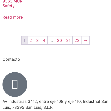
9363 MCR
Safety
Read more
1
2
3
4
…
20
21
22
→
Contacto
Av Industrias 3412, entre eje 108 y eje 110, Industrial San
Luis, 78395 San Luis, S.L.P.