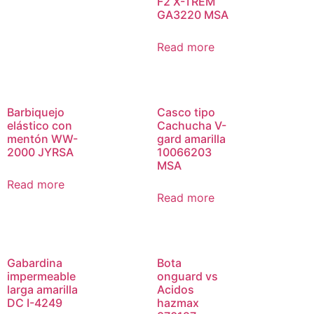
F2 X-TREM
GA3220 MSA
Read more
Barbiquejo
Casco tipo
elástico con
Cachucha V-
mentón WW-
gard amarilla
2000 JYRSA
10066203
MSA
Read more
Read more
Gabardina
Bota
impermeable
onguard vs
larga amarilla
Acidos
DC I-4249
hazmax