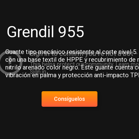
Grendil 955
Guante tipo mecánico resistente al corte nivel 5
con una base textil de HPPE y recubrimiento de n
nitrilo arenado color negro. Este guante cuenta c
vibración en palma y protección anti-impacto TPR
Consíguelos