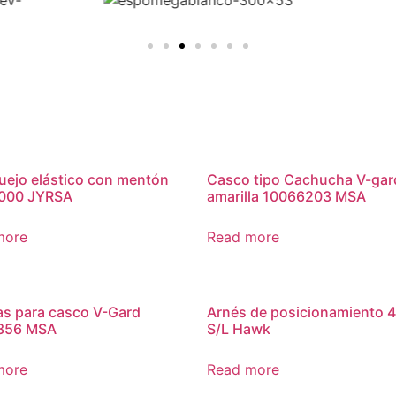
uejo elástico con mentón
Casco tipo Cachucha V-gar
000 JYRSA
amarilla 10066203 MSA
more
Read more
as para casco V-Gard
Arnés de posicionamiento 
356 MSA
S/L Hawk
more
Read more