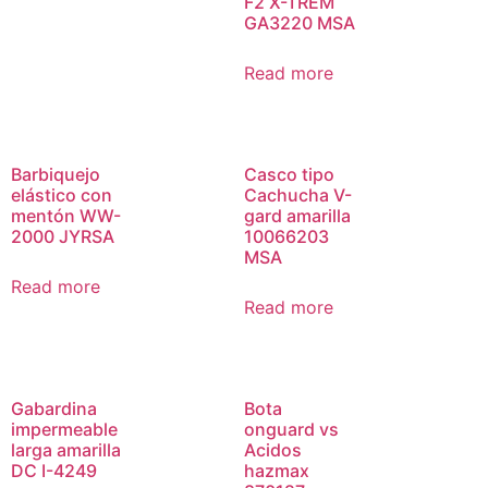
F2 X-TREM
GA3220 MSA
Read more
Barbiquejo
Casco tipo
elástico con
Cachucha V-
mentón WW-
gard amarilla
2000 JYRSA
10066203
MSA
Read more
Read more
Gabardina
Bota
impermeable
onguard vs
larga amarilla
Acidos
DC I-4249
hazmax