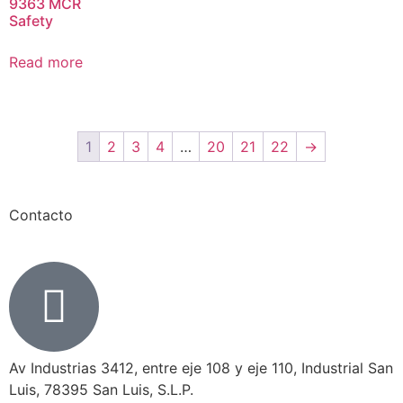
9363 MCR
Safety
Read more
1
2
3
4
…
20
21
22
→
Contacto
Av Industrias 3412, entre eje 108 y eje 110, Industrial San
Luis, 78395 San Luis, S.L.P.