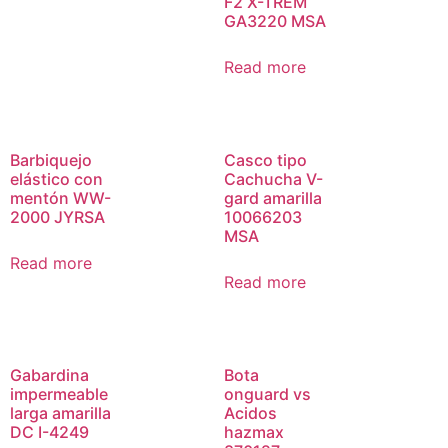
F2 X-TREM
GA3220 MSA
Read more
Barbiquejo
Casco tipo
elástico con
Cachucha V-
mentón WW-
gard amarilla
2000 JYRSA
10066203
MSA
Read more
Read more
Gabardina
Bota
impermeable
onguard vs
larga amarilla
Acidos
DC I-4249
hazmax