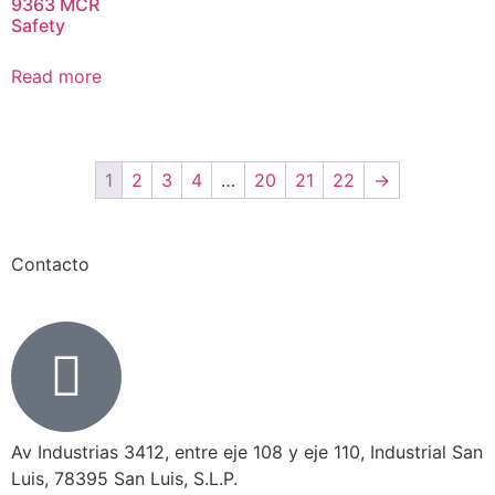
9363 MCR
Safety
Read more
1
2
3
4
…
20
21
22
→
Contacto
Av Industrias 3412, entre eje 108 y eje 110, Industrial San
Luis, 78395 San Luis, S.L.P.