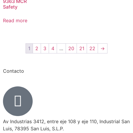
9363 MCR
Safety
Read more
1
2
3
4
…
20
21
22
→
Contacto
Av Industrias 3412, entre eje 108 y eje 110, Industrial San
Luis, 78395 San Luis, S.L.P.