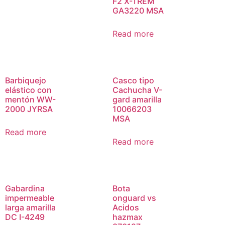
F2 X-TREM
GA3220 MSA
Read more
Barbiquejo
Casco tipo
elástico con
Cachucha V-
mentón WW-
gard amarilla
2000 JYRSA
10066203
MSA
Read more
Read more
Gabardina
Bota
impermeable
onguard vs
larga amarilla
Acidos
DC I-4249
hazmax