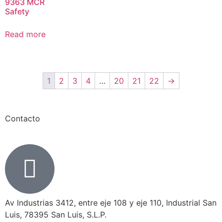
9363 MCR
Safety
Read more
1
2
3
4
…
20
21
22
→
Contacto
Av Industrias 3412, entre eje 108 y eje 110, Industrial San
Luis, 78395 San Luis, S.L.P.