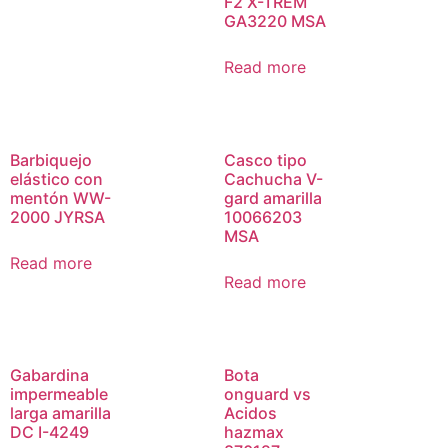
F2 X-TREM
GA3220 MSA
Read more
Barbiquejo
Casco tipo
elástico con
Cachucha V-
mentón WW-
gard amarilla
2000 JYRSA
10066203
MSA
Read more
Read more
Gabardina
Bota
impermeable
onguard vs
larga amarilla
Acidos
DC I-4249
hazmax