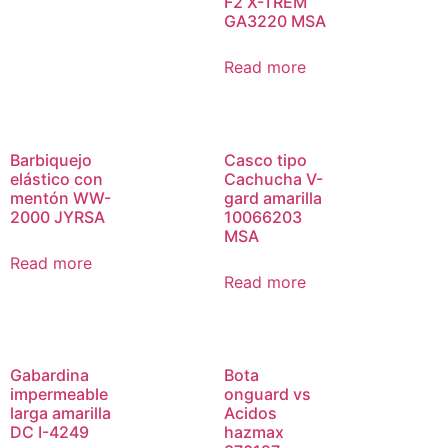
F2 X-TREM
GA3220 MSA
Read more
Barbiquejo
Casco tipo
elástico con
Cachucha V-
mentón WW-
gard amarilla
2000 JYRSA
10066203
MSA
Read more
Read more
Gabardina
Bota
impermeable
onguard vs
larga amarilla
Acidos
DC I-4249
hazmax