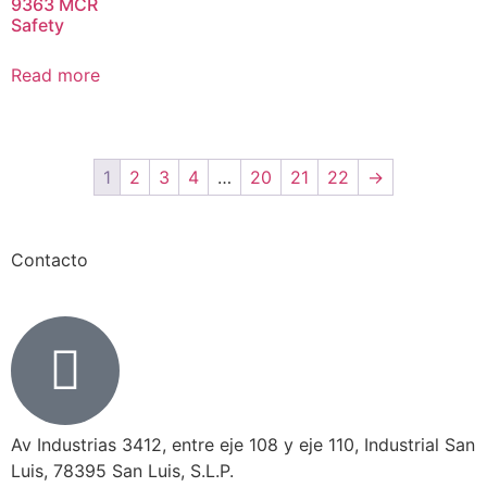
9363 MCR
Safety
Read more
1
2
3
4
…
20
21
22
→
Contacto
Av Industrias 3412, entre eje 108 y eje 110, Industrial San
Luis, 78395 San Luis, S.L.P.