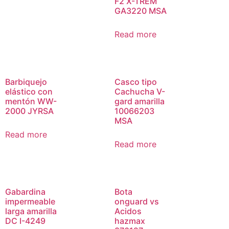
F2 X-TREM
GA3220 MSA
Read more
Barbiquejo
Casco tipo
elástico con
Cachucha V-
mentón WW-
gard amarilla
2000 JYRSA
10066203
MSA
Read more
Read more
Gabardina
Bota
impermeable
onguard vs
larga amarilla
Acidos
DC I-4249
hazmax