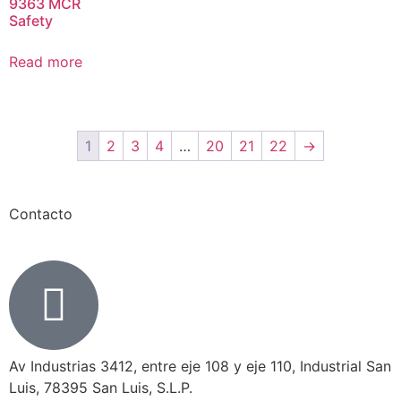
9363 MCR
Safety
Read more
1
2
3
4
…
20
21
22
→
Contacto
Av Industrias 3412, entre eje 108 y eje 110, Industrial San
Luis, 78395 San Luis, S.L.P.