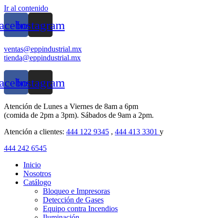
Ir al contenido
acebook
Instagram
ventas@eppindustrial.mx
tienda@eppindustrial.mx
acebook
Instagram
Atención de Lunes a Viernes de 8am a 6pm
(comida de 2pm a 3pm). Sábados de 9am a 2pm.
Atención a clientes:
444 122 9345
,
444 413 3301
y
444 242 6545
Inicio
Nosotros
Catálogo
Bloqueo e Impresoras
Detección de Gases
Equipo contra Incendios
Iluminación