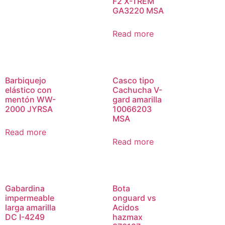
F2 X-TREM
GA3220 MSA
Read more
Barbiquejo
Casco tipo
elástico con
Cachucha V-
mentón WW-
gard amarilla
2000 JYRSA
10066203
MSA
Read more
Read more
Gabardina
Bota
impermeable
onguard vs
larga amarilla
Acidos
DC I-4249
hazmax