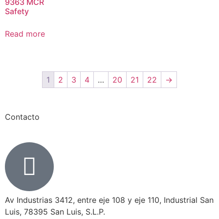
9363 MCR
Safety
Read more
1
2
3
4
…
20
21
22
→
Contacto
Av Industrias 3412, entre eje 108 y eje 110, Industrial San
Luis, 78395 San Luis, S.L.P.