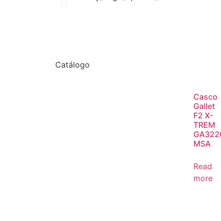
Catálogo
Casco
Gallet
F2 X-
TREM
GA322
MSA
Read
more