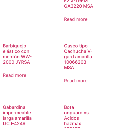
F2 X-TREM
GA3220 MSA
Read more
Barbiquejo
Casco tipo
elástico con
Cachucha V-
mentón WW-
gard amarilla
2000 JYRSA
10066203
MSA
Read more
Read more
Gabardina
Bota
impermeable
onguard vs
larga amarilla
Acidos
DC I-4249
hazmax