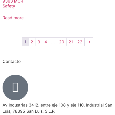
9363 MCR
Safety
Read more
1
2
3
4
…
20
21
22
→
Contacto
Av Industrias 3412, entre eje 108 y eje 110, Industrial San
Luis, 78395 San Luis, S.L.P.