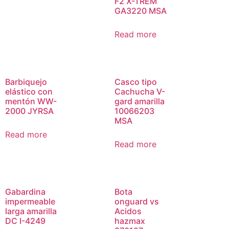
F2 X-TREM
GA3220 MSA
Read more
Barbiquejo
Casco tipo
elástico con
Cachucha V-
mentón WW-
gard amarilla
2000 JYRSA
10066203
MSA
Read more
Read more
Gabardina
Bota
impermeable
onguard vs
larga amarilla
Acidos
DC I-4249
hazmax