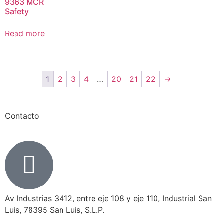
9363 MCR
Safety
Read more
1
2
3
4
…
20
21
22
→
Contacto
Av Industrias 3412, entre eje 108 y eje 110, Industrial San
Luis, 78395 San Luis, S.L.P.