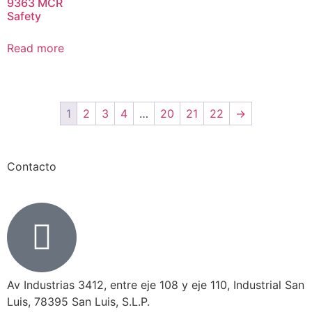
9363 MCR
Safety
Read more
1
2
3
4
…
20
21
22
→
Contacto
Av Industrias 3412, entre eje 108 y eje 110, Industrial San
Luis, 78395 San Luis, S.L.P.