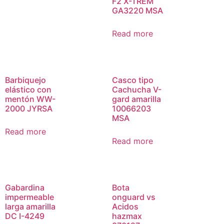
F2 X-TREM
GA3220 MSA
Read more
Barbiquejo
Casco tipo
elástico con
Cachucha V-
mentón WW-
gard amarilla
2000 JYRSA
10066203
MSA
Read more
Read more
Gabardina
Bota
impermeable
onguard vs
larga amarilla
Acidos
DC I-4249
hazmax