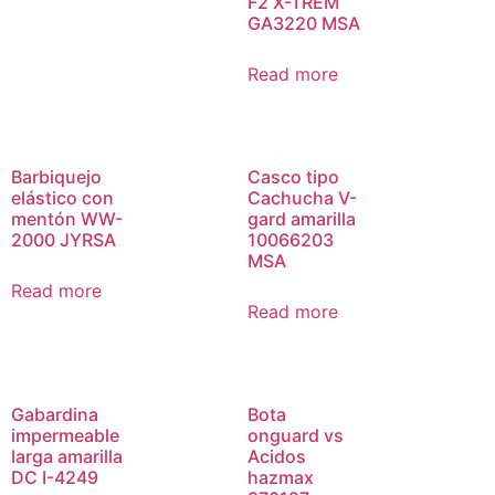
F2 X-TREM
GA3220 MSA
Read more
Barbiquejo
Casco tipo
elástico con
Cachucha V-
mentón WW-
gard amarilla
2000 JYRSA
10066203
MSA
Read more
Read more
Gabardina
Bota
impermeable
onguard vs
larga amarilla
Acidos
DC I-4249
hazmax