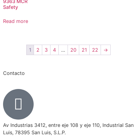
9363 MCR
Safety
Read more
1
2
3
4
…
20
21
22
→
Contacto
Av Industrias 3412, entre eje 108 y eje 110, Industrial San
Luis, 78395 San Luis, S.L.P.